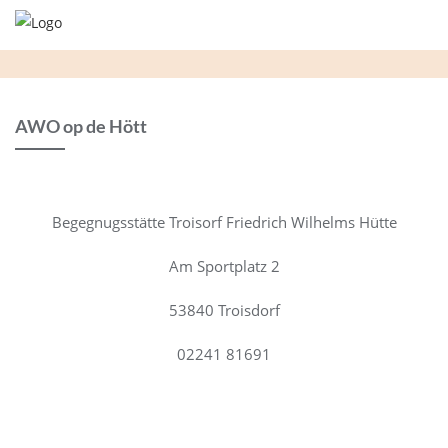
Skip
to
content
AWO op de Hött
Begegnugsstätte Troisorf Friedrich Wilhelms Hütte
Am Sportplatz 2
53840 Troisdorf
02241 81691