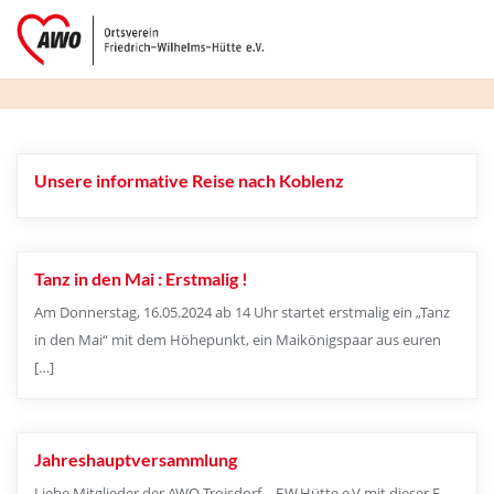
Skip
to
content
Unsere informative Reise nach Koblenz
Tanz in den Mai : Erstmalig !
Am Donnerstag, 16.05.2024 ab 14 Uhr startet erstmalig ein „Tanz
in den Mai“ mit dem Höhepunkt, ein Maikönigspaar aus euren
[…]
Jahreshauptversammlung
Liebe Mitglieder der AWO Troisdorf – F.W.Hütte e.V mit dieser E-