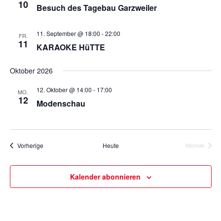
10
Besuch des Tagebau Garzweiler
11. September @ 18:00
-
22:00
FR.
11
KARAOKE HüTTE
Oktober 2026
12. Oktober @ 14:00
-
17:00
MO.
12
Modenschau
Veranstaltungen
Vorherige
Heute
Nächste
Veranstalt
Kalender abonnieren