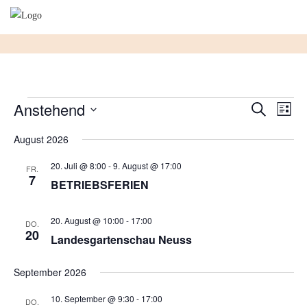
Skip
to
content
Veranstaltungen
Veranst
Vera
Anstehend
Suche
Liste
Ansi
Suche
Datum
Navi
August 2026
und
wählen.
Ansicht
20. Juli @ 8:00
-
9. August @ 17:00
FR.
Navigat
7
BETRIEBSFERIEN
20. August @ 10:00
-
17:00
DO.
20
Landesgartenschau Neuss
September 2026
10. September @ 9:30
-
17:00
DO.